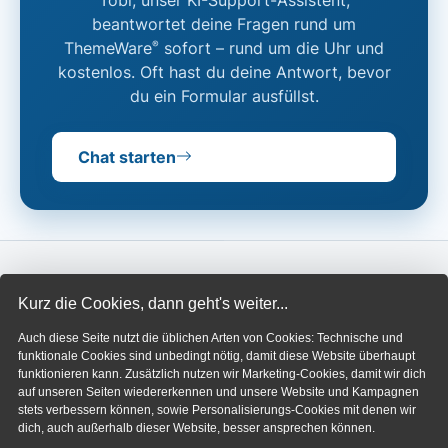
Tobi, unser KI-Support-Assistent,
beantwortet deine Fragen rund um
®
ThemeWare
sofort – rund um die Uhr und
kostenlos. Oft hast du deine Antwort, bevor
du ein Formular ausfüllst.
Chat starten
Kurz die Cookies, dann geht's weiter...
THEMEWARE®
Auch diese Seite nutzt die üblichen Arten von Cookies: Technische und
Über ThemeWare®
Demoshops
funktionale Cookies sind unbedingt nötig, damit diese Website überhaupt
funktionieren kann. Zusätzlich nutzen wir Marketing-Cookies, damit wir dich
Wissensdatenbank
Handbuch
Shopware Store
auf unseren Seiten wiedererkennen und unsere Website und Kampagnen
stets verbessern können, sowie Personalisierungs-Cookies mit denen wir
Shopware 5 (Archiv)
dich, auch außerhalb dieser Website, besser ansprechen können.