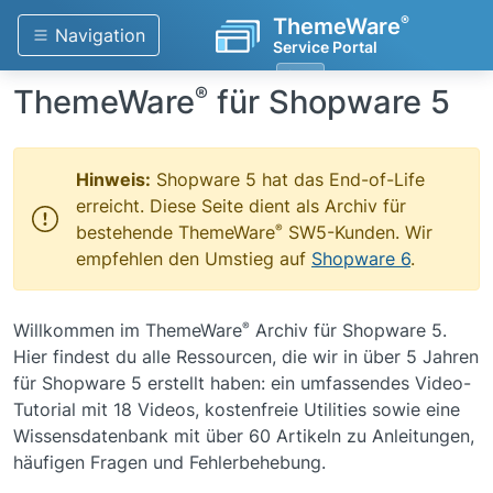
®
ThemeWare
Navigation
Service Portal
ThemeWare
für Shopware 5
®
Hinweis:
Shopware 5 hat das End-of-Life
erreicht. Diese Seite dient als Archiv für
®
bestehende ThemeWare
SW5-Kunden. Wir
empfehlen den Umstieg auf
Shopware 6
.
®
Willkommen im ThemeWare
Archiv für Shopware 5.
Hier findest du alle Ressourcen, die wir in über 5 Jahren
für Shopware 5 erstellt haben: ein umfassendes Video-
Tutorial mit 18 Videos, kostenfreie Utilities sowie eine
Wissensdatenbank mit über 60 Artikeln zu Anleitungen,
häufigen Fragen und Fehlerbehebung.