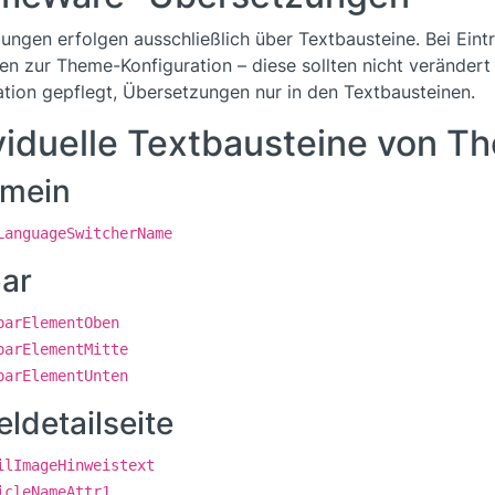
ungen erfolgen ausschließlich über Textbausteine. Bei Ein
en zur Theme-Konfiguration – diese sollten nicht veränder
ation gepflegt, Übersetzungen nur in den Textbausteinen.
viduelle Textbausteine von 
emein
LanguageSwitcherName
bar
barElementOben
barElementMitte
barElementUnten
eldetailseite
ilImageHinweistext
icleNameAttr1