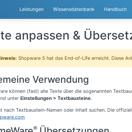
Leistungen
Wissensdatenbank
Handbuch
te anpassen & Überse
inweis:
Shopware 5 hat das End-of-Life erreicht. Diese Anl
gemeine Verwendung
are können (fast) alle Texte über die sogenannten Textbaus
end unter
Einstellungen > Textbausteine
.
t nach Textbaustein-Namen oder Inhalt suchen. Die offizie
opware.com
meWare
Übersetzungen
®