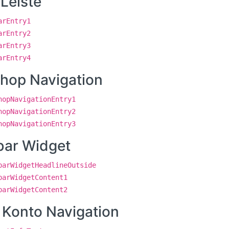
Leiste
arEntry1
arEntry2
arEntry3
arEntry4
hop Navigation
hopNavigationEntry1
hopNavigationEntry2
hopNavigationEntry3
bar Widget
barWidgetHeadlineOutside
barWidgetContent1
barWidgetContent2
 Konto Navigation