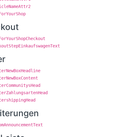
icleNameAttr2
ForYourShop
kout
ForYourShopCheckout
koutStepEinkaufswagenText
er
terNewBoxHeadline
terNewBoxContent
terCommunitysHead
terZahlungsartenHead
tershippingHead
iterungen
omAnnouncementText