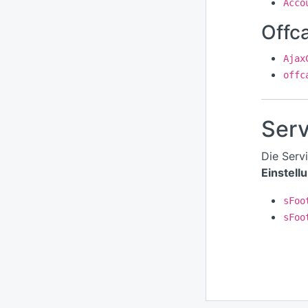
Acco
Offc
Ajax
offc
Serv
Die Serv
Einstell
sFoo
sFoo