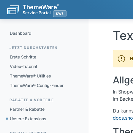
®
ThemeWare
Service Portal
Tex
Dashboard
JETZT DURCHSTARTEN
Erste Schritte
H
Video-Tutorial
ThemeWare® Utilities
All
ThemeWare® Config-Finder
In Shopw
im Back
RABATTE & VORTEILE
Partner & Rabatte
Du kanns
docs.sh
Unsere Extensions
The