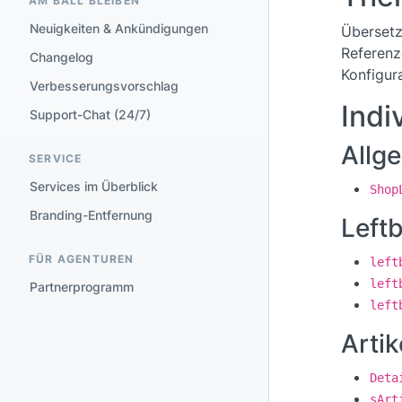
AM BALL BLEIBEN
Neuigkeiten & Ankündigungen
Übersetz
Referenz
Changelog
Konfigur
Verbesserungsvorschlag
Indi
Support-Chat (24/7)
Allg
SERVICE
Services im Überblick
Shop
Branding-Entfernung
Left
FÜR AGENTUREN
left
left
Partnerprogramm
left
Artik
Deta
sArt