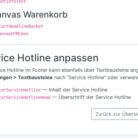
untInfoText
anvas Warenkorb
CartHeadlineBasket
anvasHTMLbox
ice Hotline anpassen
ice Hotline im Footer kann ebenfalls über Textbausteine a
ungen > Textbausteine
nach "Service Hotline" oder verwen
— Inhalt der Service Hotline
terServiceHotline
— Überschrift der Service Hotline
terServiceHotlineHead
Zurück zur Übersi