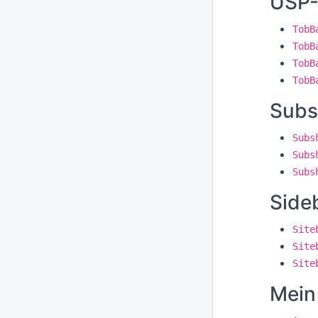
USP-
TobB
TobB
TobB
TobB
Subs
Subs
Subs
Subs
Side
Site
Site
Site
Mein